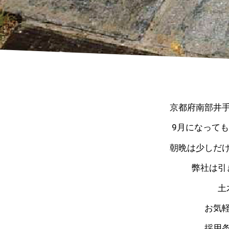
京都府南部井
9月になって
朝晩は少しだ
弊社は引
土
お気
採用